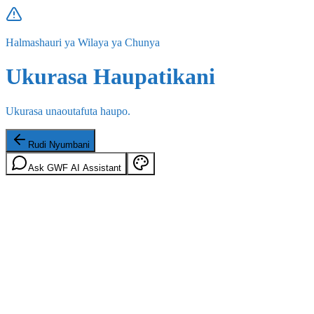
Halmashauri ya Wilaya ya Chunya
Ukurasa Haupatikani
Ukurasa unaoutafuta haupo.
Rudi Nyumbani
Ask GWF AI Assistant