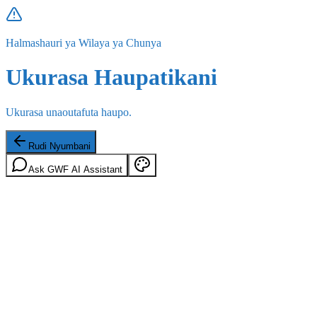
Halmashauri ya Wilaya ya Chunya
Ukurasa Haupatikani
Ukurasa unaoutafuta haupo.
Rudi Nyumbani
Ask GWF AI Assistant