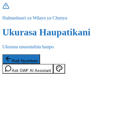
Halmashauri ya Wilaya ya Chunya
Ukurasa Haupatikani
Ukurasa unaoutafuta haupo.
Rudi Nyumbani
Ask GWF AI Assistant